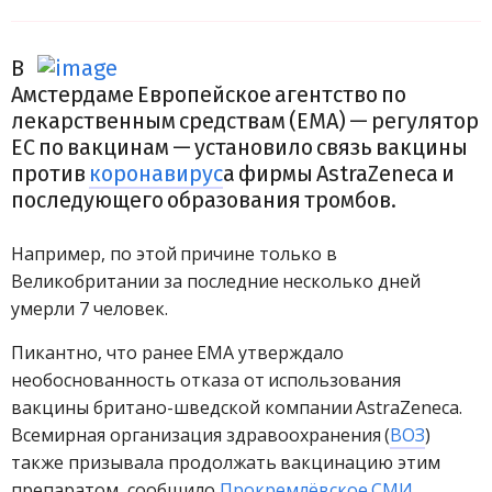
В
Амстердаме Европейское агентство по
лекарственным средствам (EMA) — регулятор
ЕС по вакцинам — установило связь вакцины
против
коронавирус
а фирмы AstraZeneca и
последующего образования тромбов.
Например, по этой причине только в
Великобритании за последние несколько дней
умерли 7 человек.
Пикантно, что ранее EMA утверждало
необоснованность отказа от использования
вакцины британо-шведской компании AstraZeneca.
Всемирная организация здравоохранения (
ВОЗ
)
также призывала продолжать вакцинацию этим
препаратом, сообщило
Прокремлёвское СМИ
.