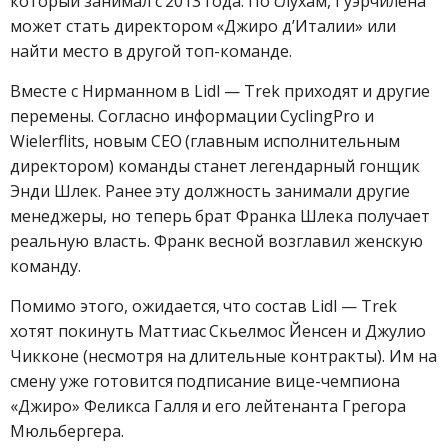
который занимал с 2013 года. По слухам, Гуэрчилена
может стать директором «Джиро д’Италии» или
найти место в другой топ-команде.
Вместе с Нирманном в Lidl — Trek приходят и другие
перемены. Согласно информации CyclingPro и
Wielerflits, новым CEO (главным исполнительным
директором) команды станет легендарный гонщик
Энди Шлек. Ранее эту должность занимали другие
менеджеры, но теперь брат Франка Шлека получает
реальную власть. Франк весной возглавил женскую
команду.
Помимо этого, ожидается, что состав Lidl — Trek
хотят покинуть Маттиас Скьелмос Йенсен и Джулио
Чикконе (несмотря на длительные контракты). Им на
смену уже готовится подписание вице-чемпиона
«Джиро» Феликса Галля и его лейтенанта Грегора
Мюльбергера.