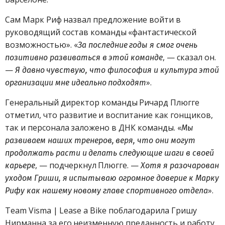
Сам Марк Риф назвал предложение войти в
руководящий состав команды «фантастической
возможностью». «
За последние годы я смог очень
, — сказал он.
позитивно развиваться в этой команде
—
Я давно чувствую, что философия и культура этой
».
организации мне идеально подходят
Генеральный директор команды Ричард Плюгге
отметил, что развитие и воспитание как гонщиков,
так и персонала заложено в ДНК команды. «
Мы
развиваем наших тренеров, веря, что они могут
продолжать расти и делать следующие шаги в своей
, — подчеркнул Плюгге. —
карьере
Хотя я разочарован
уходом Гриши, я испытываю огромное доверие к Марку
».
Рифу как нашему новому главе спортивного отдела
Team Visma | Lease a Bike поблагодарила Гришу
Нирманна за его неизменную преданность и работу