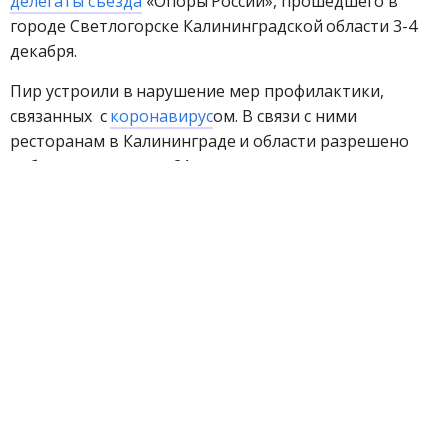
делегаты съезда
«Опоры России», прошедшего в
городе Светлогорске Калининградской области 3-4
декабря.
Пир устроили в нарушение мер профилактики,
связанных с
коронавирус
ом. В связи с ними
ресторанам в Калининграде и области разрешено
работать только до 21 часа, корпоративы
категорически запрещены, сообщило
Прокремлёвское СМИ
.
Из видеокадров с банкета явствует, что гуляющие –
без защитных масок и не соблюдают социальную
дистанцию.
На днях в Москве министр здравоохранения России
РФ Михаил Мурашко на заседании
координационного совета по борьбе с
коронавирусной инфекцией заявил, что в 17
субъектах РФ наблюдается менее 5% свободного